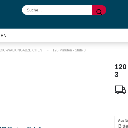
Suche...
HEN
»
DIC-WALKINGABZEICHEN
120 Minuten - Stufe 3
120
3
Ausfü