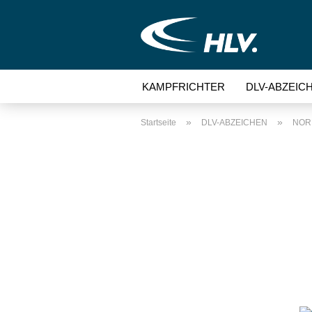
KAMPFRICHTER
DLV-ABZEIC
»
»
Startseite
DLV-ABZEICHEN
NOR